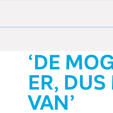
‘DE MOGELI
ER, DUS MA
VAN’