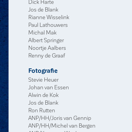
Noortje Aalbers
Renny de Graaf
Fotografie
Stevie Heuer
Johan van Essen
Alwin de Kok
Jos de Blank
Ron Rutten
ANP/HH/Joris van Gennip
ANP/HH/Michel van Bergen
ANP/Koen van Weel
Postadres
NPB PolitiePost
Postbus 147
3740 AC Baarn
Mailadres
communicatie@politiebond.nl
De verantwoordelijkheid voor de inhoud berust bij het NPB-bes