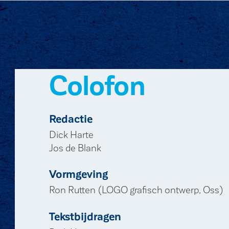
Colofon
Redactie
Dick Harte
Jos de Blank
Vormgeving
Ron Rutten (LOGO grafisch ontwerp, Oss)
Tekstbijdragen
Dick Harte
Jos de Blank
Rianne Wisselink
Paul Lathouwers
Michal Mak
Albert Springer