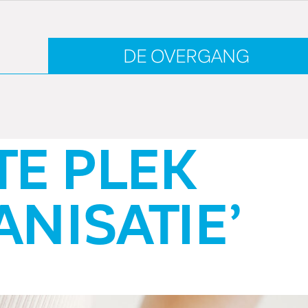
GANG
E’