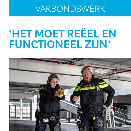
VAKBONDSWERK
‘HET MOET REËEL EN
FUNCTIONEEL ZIJN’